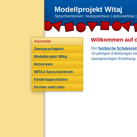
Modellprojekt Witaj
Sprachversionen:
hornjoserbsce
|
dolnoserbski
Willkommen auf d
Startseite
Der
Sorbische Schulverein
Zweisprachigkeit
10-jährigen Erfahrungen mi
Modellprojekt Witaj
zweisprachigen Erziehung.
Immersion
WITAJ-Sprachzentrum
Kindertagesstätten
Partner und Links